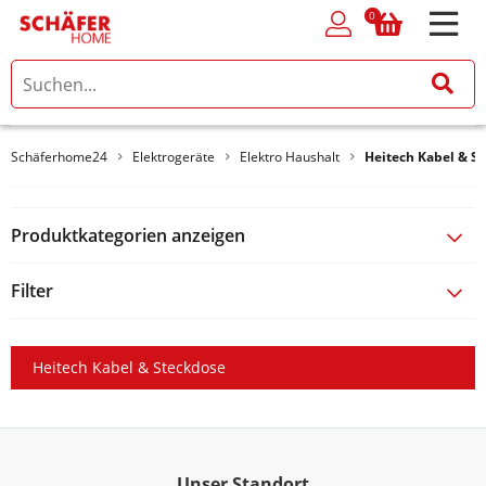
0
0
Schäferhome24
Elektrogeräte
Elektro Haushalt
Heitech Kabel & S
Produktkategorien anzeigen
Filter
Heitech Kabel & Steckdose
Unser Standort