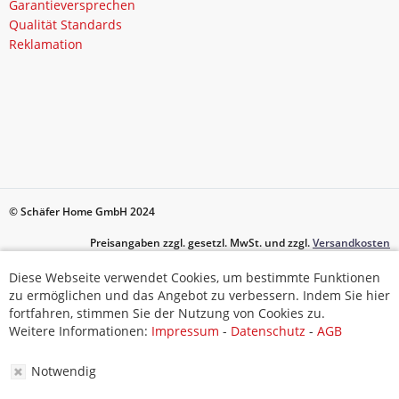
Garantieversprechen
Qualität Standards
Reklamation
© Schäfer Home GmbH 2024
Preisangaben zzgl. gesetzl. MwSt. und zzgl.
Versandkosten
Diese Webseite verwendet Cookies, um bestimmte Funktionen
Diese Webseite verwendet Cookies, um bestimmte Funktionen
zu ermöglichen und das Angebot zu verbessern. Indem Sie hier
zu ermöglichen und das Angebot zu verbessern. Indem Sie hier
fortfahren, stimmen Sie der Nutzung von Cookies zu.
fortfahren, stimmen Sie der Nutzung von Cookies zu.
Weitere Informationen:
Impressum
-
Datenschutz
-
AGB
Weitere Informationen:
Impressum
-
Datenschutz
-
AGB
Notwendig
Notwendig