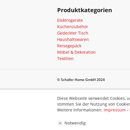
Produktkategorien
Elektrogeräte
Küchenzubehör
Gedeckter Tisch
Haushaltswaren
Reisegepäck
Möbel & Dekoration
Textilien
© Schäfer Home GmbH 2024
Diese Webseite verwendet Cookies, um bestimmte Funktionen zu 
Diese Webseite verwendet Cookies, u
stimmen Sie der Nutzung von Cookies zu.
stimmen Sie der Nutzung von Cookies
Weitere Informationen:
Impressum
-
Datenschutz
-
AGB
Weitere Informationen:
Impressum
-
Notwendig
Notwendig