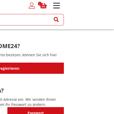
0
0
OME24?
to besitzen, können Sie sich hier
registrieren
n?
il-Adresse ein. Wir senden Ihnen
 um Ihr Passwort zu ändern.
Passwort