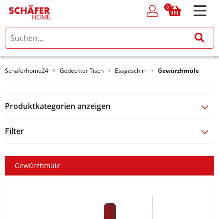
0
0
Schäferhome24
Gedeckter Tisch
Essgeschirr
Gewürzhmüle
Produktkategorien anzeigen
Filter
Gewürzhmüle