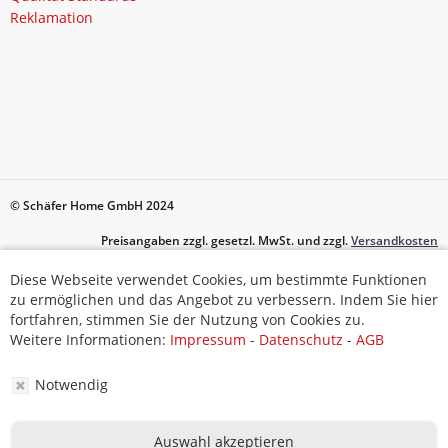
Reklamation
© Schäfer Home GmbH 2024
Preisangaben zzgl. gesetzl. MwSt. und zzgl.
Versandkosten
Diese Webseite verwendet Cookies, um bestimmte Funktionen
Diese Webseite verwendet Cookies, um bestimmte Funktionen
zu ermöglichen und das Angebot zu verbessern. Indem Sie hier
zu ermöglichen und das Angebot zu verbessern. Indem Sie hier
fortfahren, stimmen Sie der Nutzung von Cookies zu.
fortfahren, stimmen Sie der Nutzung von Cookies zu.
Weitere Informationen:
Impressum
-
Datenschutz
-
AGB
Weitere Informationen:
Impressum
-
Datenschutz
-
AGB
Notwendig
Notwendig
Auswahl akzeptieren
Auswahl akzeptieren