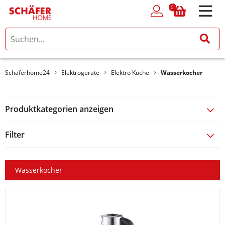
0
0
Schäferhome24
Elektrogeräte
Elektro Küche
Wasserkocher
Produktkategorien anzeigen
Filter
Wasserkocher