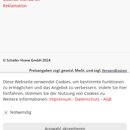
Reklamation
© Schäfer Home GmbH 2024
Preisangaben zzgl. gesetzl. MwSt. und zzgl.
Versandkosten
Diese Webseite verwendet Cookies, um bestimmte Funktionen
Diese Webseite verwendet Cookies, um bestimmte Funktionen
zu ermöglichen und das Angebot zu verbessern. Indem Sie hier
zu ermöglichen und das Angebot zu verbessern. Indem Sie hier
fortfahren, stimmen Sie der Nutzung von Cookies zu.
fortfahren, stimmen Sie der Nutzung von Cookies zu.
Weitere Informationen:
Impressum
-
Datenschutz
-
AGB
Weitere Informationen:
Impressum
-
Datenschutz
-
AGB
Notwendig
Notwendig
Auswahl akzeptieren
Auswahl akzeptieren