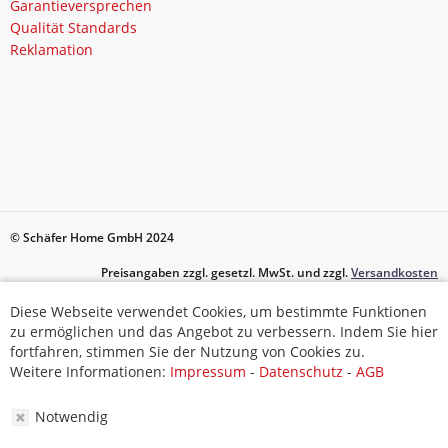
Garantieversprechen
Qualität Standards
Reklamation
© Schäfer Home GmbH 2024
Preisangaben zzgl. gesetzl. MwSt. und zzgl.
Versandkosten
Diese Webseite verwendet Cookies, um bestimmte Funktionen
Diese Webseite verwendet Cookies, um bestimmte Funktionen
zu ermöglichen und das Angebot zu verbessern. Indem Sie hier
zu ermöglichen und das Angebot zu verbessern. Indem Sie hier
fortfahren, stimmen Sie der Nutzung von Cookies zu.
fortfahren, stimmen Sie der Nutzung von Cookies zu.
Weitere Informationen:
Impressum
-
Datenschutz
-
AGB
Weitere Informationen:
Impressum
-
Datenschutz
-
AGB
Notwendig
Notwendig