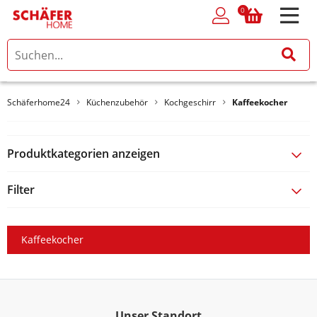
0
0
Schäferhome24
Küchenzubehör
Kochgeschirr
Kaffeekocher
Produktkategorien anzeigen
Filter
Kaffeekocher
Unser Standort