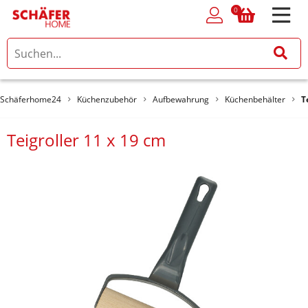
0
0
Schäferhome24
Küchenzubehör
Aufbewahrung
Küchenbehälter
T
Teigroller 11 x 19 cm