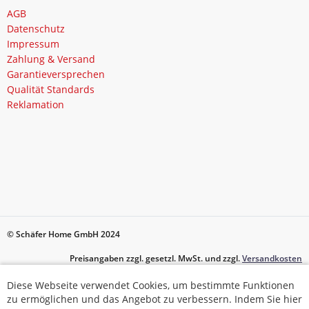
AGB
Datenschutz
Impressum
Zahlung & Versand
Garantieversprechen
Qualität Standards
Reklamation
© Schäfer Home GmbH 2024
Preisangaben zzgl. gesetzl. MwSt. und zzgl.
Versandkosten
Diese Webseite verwendet Cookies, um bestimmte Funktionen
Diese Webseite verwendet Cookies, um bestimmte Funktionen
zu ermöglichen und das Angebot zu verbessern. Indem Sie hier
zu ermöglichen und das Angebot zu verbessern. Indem Sie hier